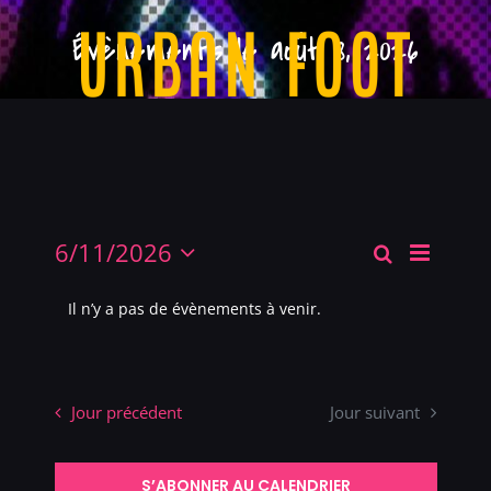
Passer
Évènements le août 8, 2026
au
contenu
Navigatio
6/11/2026
Recherche
Reche
Day
de
Sélectionnez
une
vues
Il n’y a pas de évènements à venir.
date.
et
Évèneme
navigat
Jour précédent
Jour suivant
de
S’ABONNER AU CALENDRIER